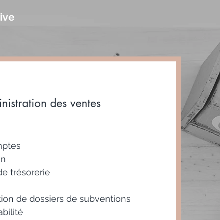
ive
nistration des ventes
40€
HT/heure*
mptes
on
e trésorerie
ution de dossiers de subventions
bilité