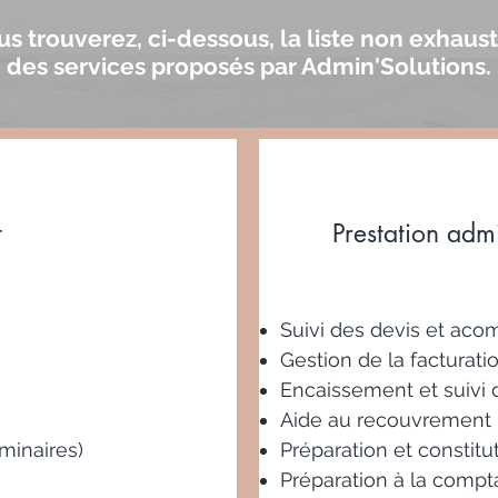
us trouverez, ci-dessous, la liste non exhaust
des services proposés par Admin'Solutions.
t
Prestation admi
35
€
HT/heure*
Suivi des devis et aco
Gestion de la facturati
Encaissement et suivi d
Aide au recouvrement
minaires)
Préparation et constit
Préparation à la compta