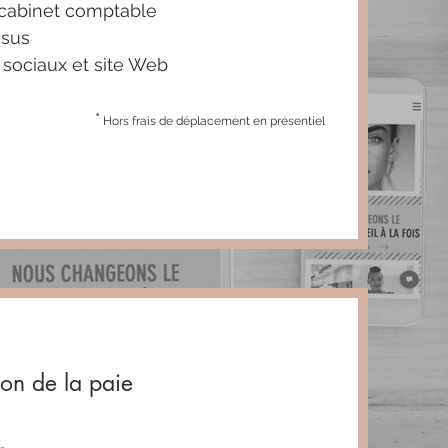
e cabinet comptable
ssus
sociaux et site Web
*
Hors frais de déplacement en présentiel
ion de la paie
Forfait au
bulletin sur
devis